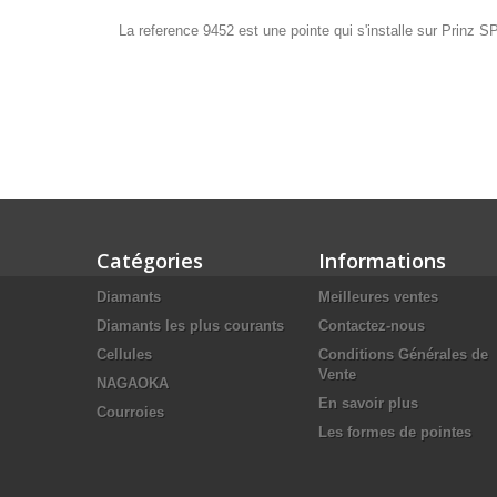
La reference 9452 est une pointe qui s'installe sur Prinz 
Catégories
Informations
Diamants
Meilleures ventes
Diamants les plus courants
Contactez-nous
Cellules
Conditions Générales de
Vente
NAGAOKA
En savoir plus
Courroies
Les formes de pointes