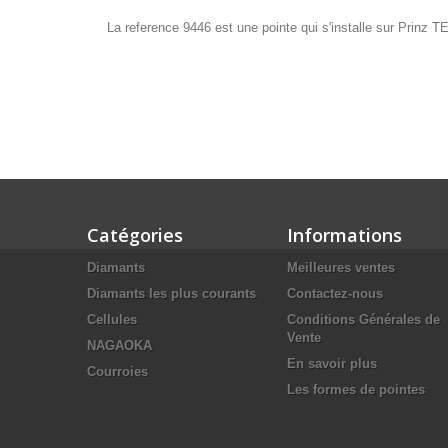
La reference 9446 est une pointe qui s'installe sur Prinz
Catégories
Informations
Diamants
Meilleures ventes
Diamants les plus courants
Contactez-nous
Cellules
Conditions Générales de
Vente
NAGAOKA
En savoir plus
Courroies
Les formes de pointes