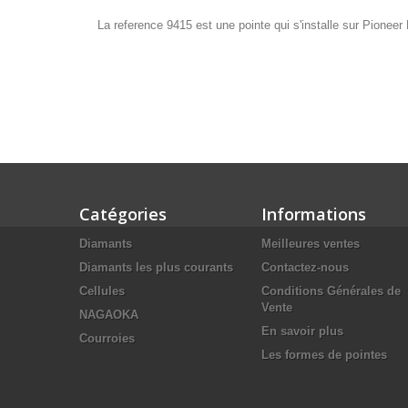
La reference 9415 est une pointe qui s'installe sur Pionee
Catégories
Informations
Diamants
Meilleures ventes
Diamants les plus courants
Contactez-nous
Cellules
Conditions Générales de
Vente
NAGAOKA
En savoir plus
Courroies
Les formes de pointes