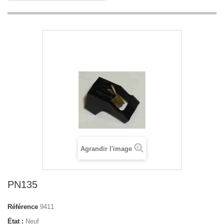
Agrandir l'image
PN135
Référence
9411
État :
Neuf