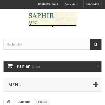
Contactez-nous
Connexion
Français
Panier
(vide)
MENU
Diamants
PN135