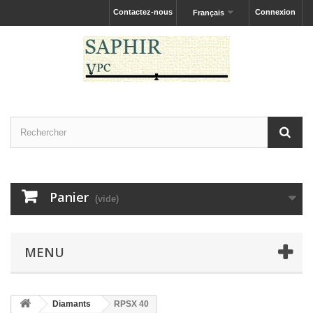
Contactez-nous
Connexion
Français
Panier
(vide)
MENU
Diamants
RPSX 40