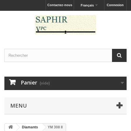
Contactez-nous
Connexion
Français
Panier
(vide)
MENU
Diamants
YM 308 II