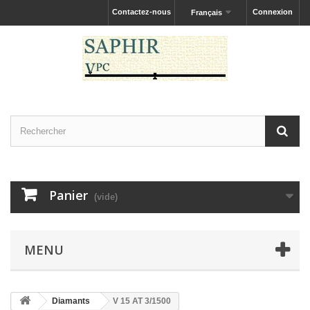
Contactez-nous
Connexion
Français
Panier
(vide)
MENU
Diamants
V 15 AT 3/1500