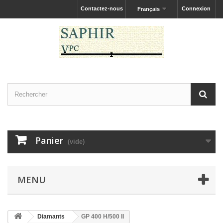
Contactez-nous
Connexion
Français
Panier
(vide)
MENU
Diamants
GP 400 H/500 II