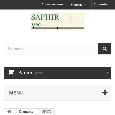
Contactez-nous
Connexion
Français
Panier
(vide)
MENU
Diamants
GP371