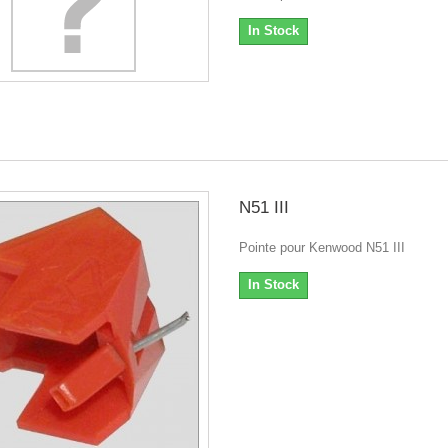
In Stock
N51 III
Pointe pour Kenwood N51 III
In Stock