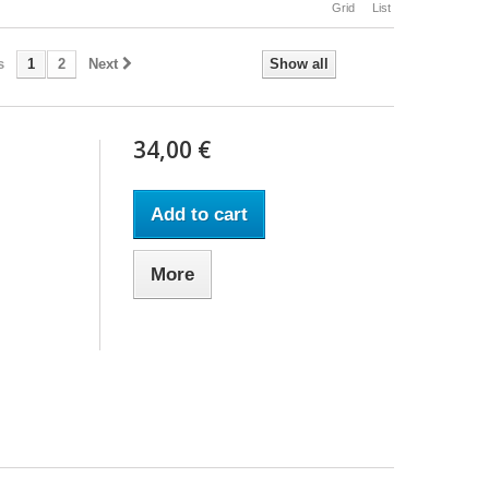
Grid
List
s
1
2
Next
Show all
34,00 €
Add to cart
More