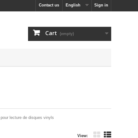
Contact us
English
Sign in
Cart
(empty)
pour lecture de disques vinyls
View: