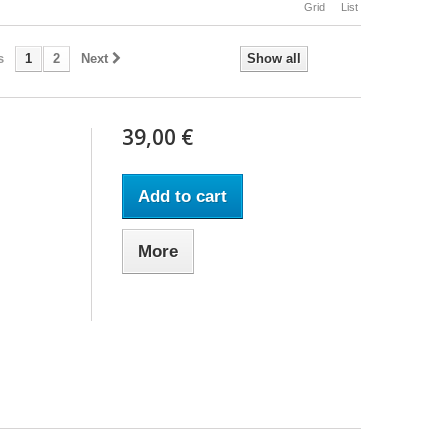
Grid
List
s
1
2
Next
Show all
39,00 €
Add to cart
More