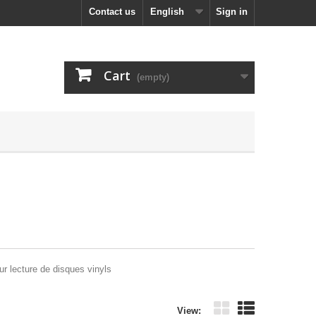
Contact us
English
Sign in
Cart
(empty)
ur lecture de disques vinyls
View: