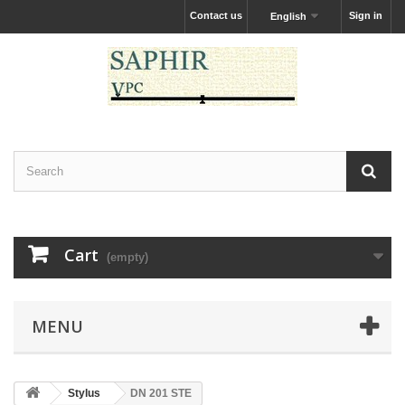
Contact us
Sign in
English
Cart
(empty)
MENU
Stylus
DN 201 STE