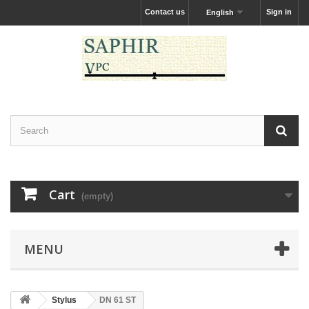
Contact us
Sign in
English
Cart
(empty)
MENU
Stylus
DN 61 ST