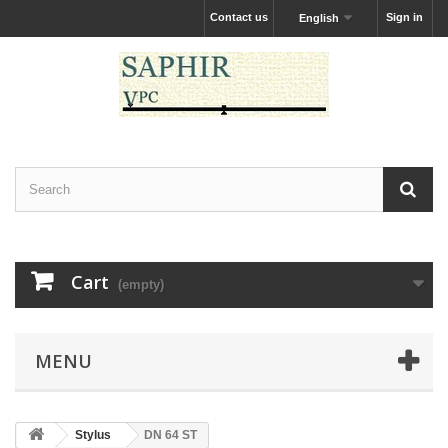
Contact us
Sign in
English
Cart
(empty)
MENU
Stylus
DN 64 ST