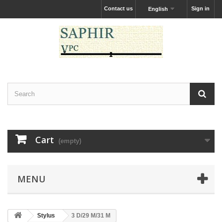
Contact us
Sign in
English
Cart
(empty)
MENU
Stylus
3 D/29 M/31 M