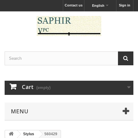
Contact us
Sign in
English
Cart
(empty)
MENU
Stylus
560429