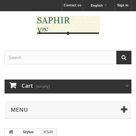
Contact us
Sign in
English
Cart
(empty)
MENU
Stylus
KS40