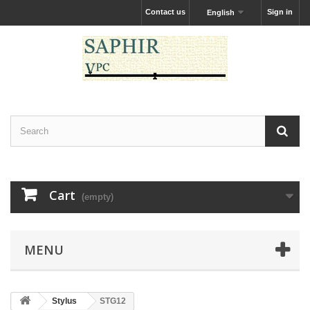
Contact us
Sign in
English
Cart
(empty)
MENU
Stylus
STG12