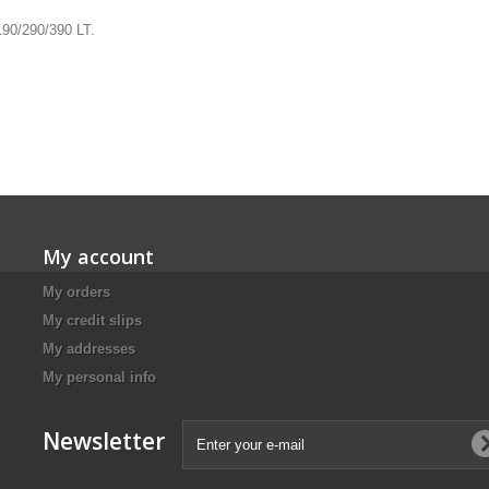
 190/290/390 LT.
My account
My orders
My credit slips
My addresses
My personal info
Newsletter