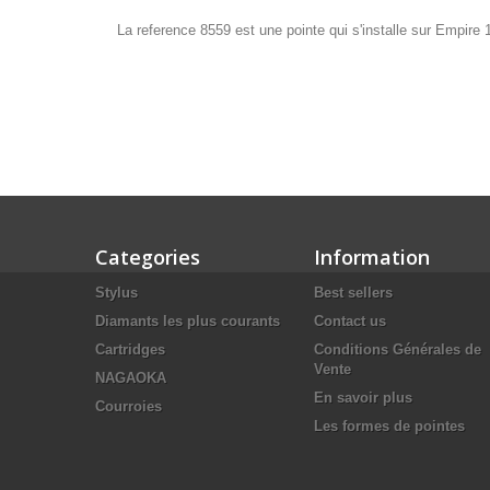
La reference 8559 est une pointe qui s'installe sur Empire
Categories
Information
Stylus
Best sellers
Diamants les plus courants
Contact us
Cartridges
Conditions Générales de
Vente
NAGAOKA
En savoir plus
Courroies
Les formes de pointes