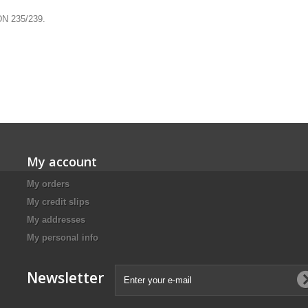
 DN 235/239.
My account
My orders
My credit slips
My addresses
My personal info
Newsletter