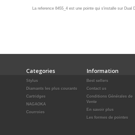
La reference 8455_4 est une pointe qui s'installe sur Dual
Categories
Information
Stylus
Best sellers
Diamants les plus courants
Contact us
Cartridges
Conditions Générales de
Vente
NAGAOKA
En savoir plus
Courroies
Les formes de pointes