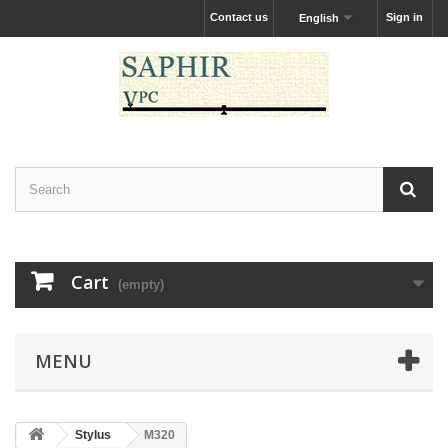
Contact us
Sign in
English
Cart
(empty)
MENU
Stylus
M320