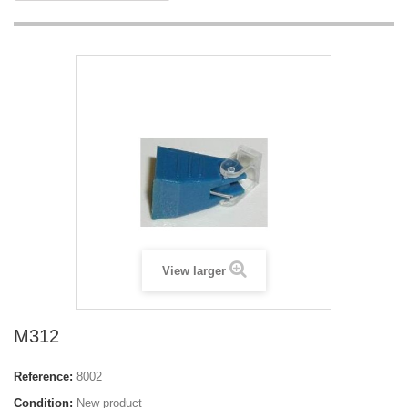
View larger
M312
Reference:
8002
Condition:
New product