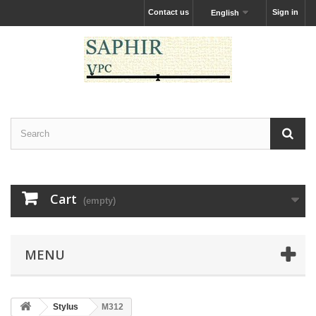
Contact us
Sign in
English
Cart
(empty)
MENU
Stylus
M312