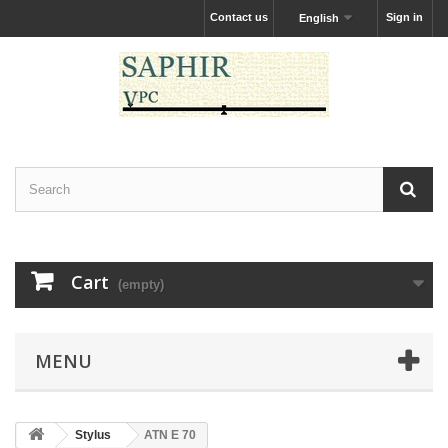
Contact us
Sign in
English
Cart
(empty)
MENU
Stylus
ATN E 70