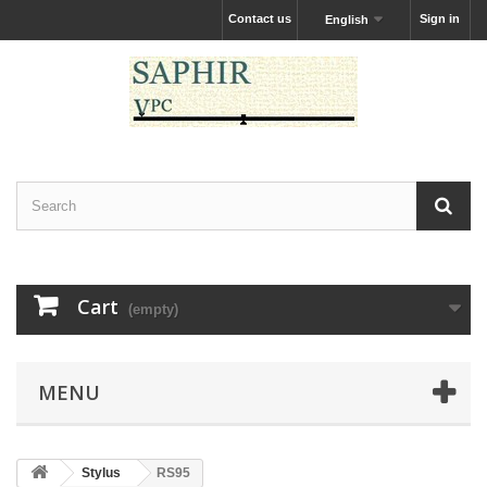
Contact us
Sign in
English
Cart
(empty)
MENU
Stylus
RS95