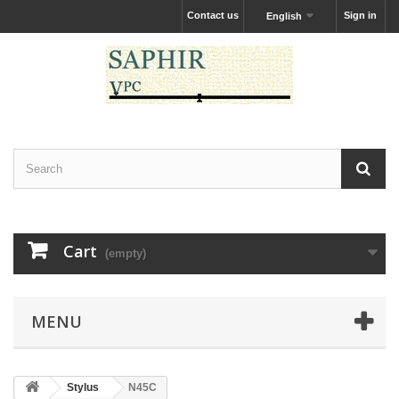
Contact us
Sign in
English
Cart
(empty)
MENU
Stylus
N45C