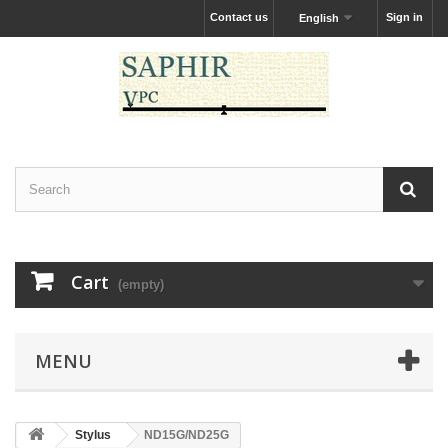
Contact us
Sign in
English
Cart
(empty)
MENU
Stylus
ND15G/ND25G