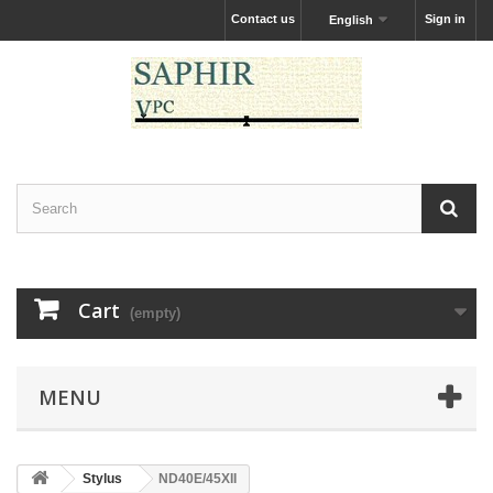
Contact us
Sign in
English
Cart
(empty)
MENU
Stylus
ND40E/45XII