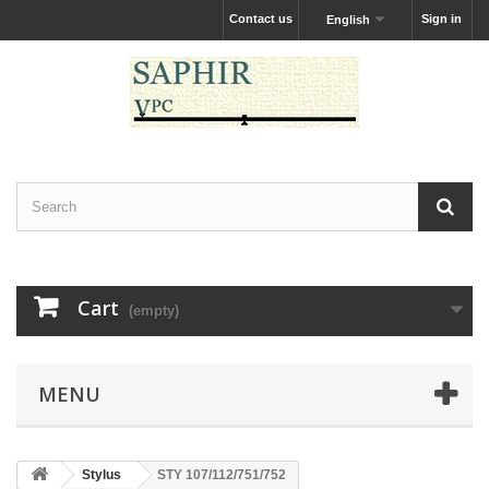
Contact us
Sign in
English
Cart
(empty)
MENU
Stylus
STY 107/112/751/752