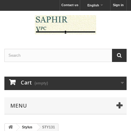
Contact us
Sign in
English
Cart
(empty)
MENU
Stylus
STY131