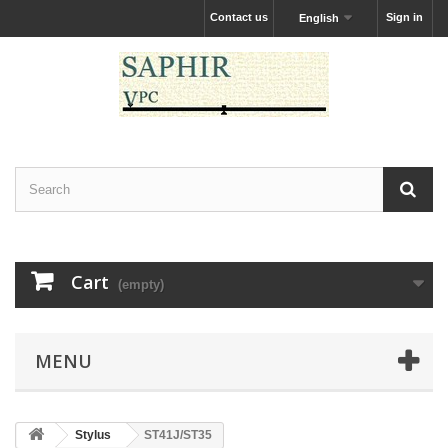
Contact us
Sign in
English
Cart
(empty)
MENU
Stylus
ST41J/ST35