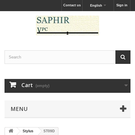
Contact us
Sign in
English
Cart
(empty)
MENU
Stylus
ST09D