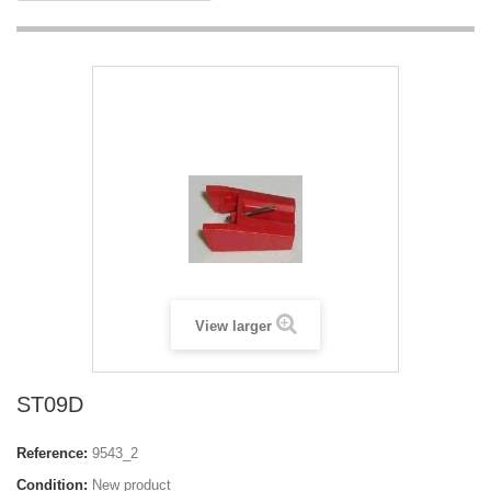
View larger
ST09D
Reference:
9543_2
Condition:
New product