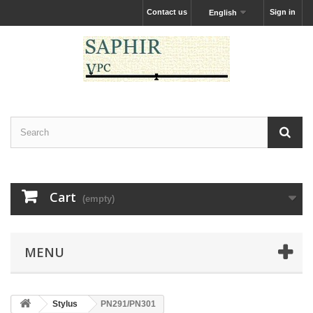
Contact us
Sign in
English
Cart
(empty)
MENU
Stylus
PN291/PN301