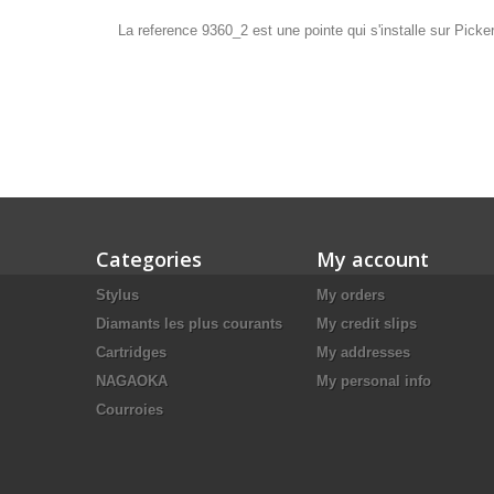
La reference 9360_2 est une pointe qui s'installe sur Pi
Categories
My account
Stylus
My orders
Diamants les plus courants
My credit slips
Cartridges
My addresses
NAGAOKA
My personal info
Courroies