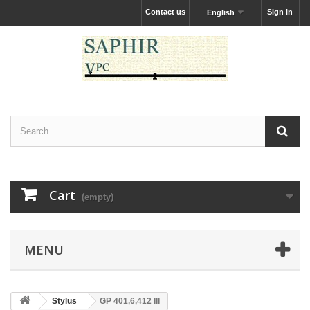
Contact us
Sign in
English
Cart
(empty)
MENU
Stylus
GP 401,6,412 III