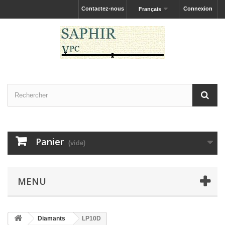
Contactez-nous
Connexion
Français
Panier
(vide)
MENU
Diamants
LP10D