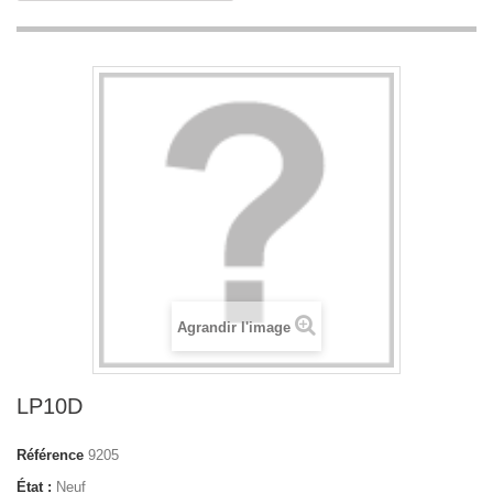
Agrandir l'image
LP10D
Référence
9205
État :
Neuf